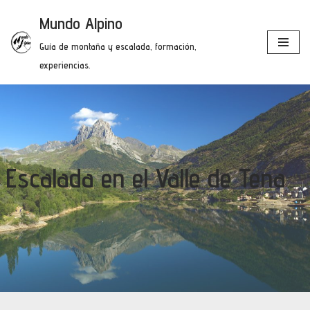
Mundo Alpino
Saltar
Guía de montaña y escalada, formación,
al
experiencias.
contenido
Escalada en el Valle de Tena