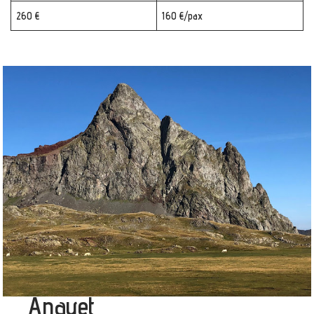
260 €
160 €/pax
Anayet