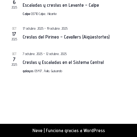
de
6
Escaladas y crestas en Levante – Calpe
2025
Eventos
Calpe
03710 Calpe, Alicante
17 octubre, 2025
-
19 octubre, 2025
OCT
17
Crestas del Pirineo – Cavallers (Aigüestortes)
2025
7 octubre, 2025
-
12 octubre, 2025
OCT
7
Crestas y Escaladas en el Sistema Central
2025
galayos
05417, Ávila, Guisando
Neve
| Funciona gracias a
WordPress