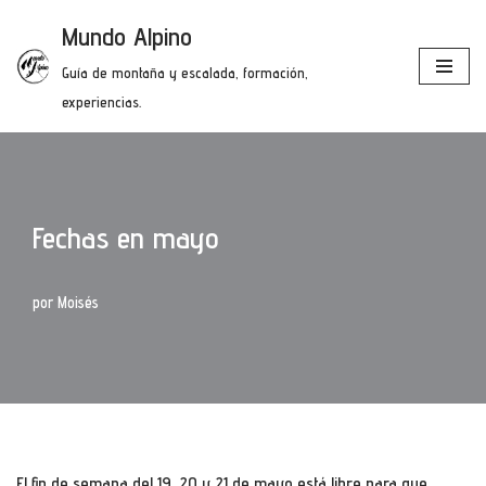
Mundo Alpino
Saltar
Guía de montaña y escalada, formación,
al
experiencias.
contenido
Fechas en mayo
por
Moisés
El fin de semana del 19, 20 y 21 de mayo está libre para que